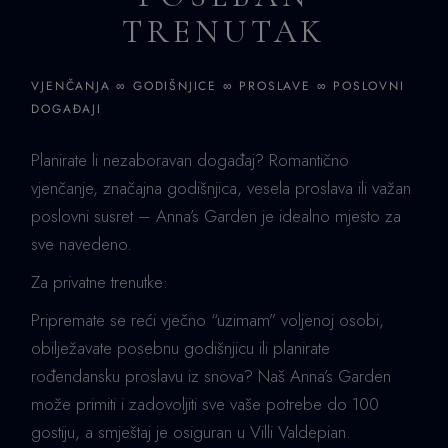
TRENUTAK
VJENČANJA ∞ GODIŠNJICE ∞ PROSLAVE ∞ POSLOVNI
DOGAĐAJI
Planirate li nezaboravan događaj? Romantično
vjenčanje, značajna godišnjica, vesela proslava ili važan
poslovni susret – Anna’s Garden je idealno mjesto za
sve navedeno.
Za privatne trenutke:
Pripremate se reći vječno “uzimam” voljenoj osobi,
obilježavate posebnu godišnjicu ili planirate
rođendansku proslavu iz snova? Naš Anna’s Garden
može primiti i zadovoljiti sve vaše potrebe do 100
gostiju, a smještaj je osiguran u Villi Valdepian.