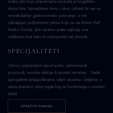
Svako jelo koje pripremamo posveta je bogatstvu
okusa Istre. Isprepleteni mirisi i okusi odvest će vas na
nesvakidašnje gastronomsko putovanje, a sve
zahvaljujući jedinstvenim jelima koje za vas kreira chef
Marko Gorela. Jela naravno prate najbolja vina
odabrana baš kako bi nadopunila vaš jelovnik.
SPECIJALITETI
Obroci pripremljeni ispod peke, suhomesnati
proizvodi, morske delicije ili spuntini na terasi… Naše
specijalitete prilagođavamo vašim ukusima i željama i s
vama stvaramo izbor pijata koji se kombiniraju u savršen
sklad.
ISTRAŽITE PONUDU