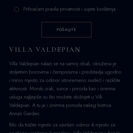
Prihvaćam pravila privatnosti i uvjete korištenja.
POŠALJITE
VILLA VALDEPIAN
Villa Valdepian nalazi se na samoj obali, okružena je
stoljetnim borovima i čempresima i predstavlja ugodno
i mirno mjesto za odmor istovremeno nudeći i različite
aktivnosti. Morski zrak, sunce i priroda kao i iznimna
usluga najljepše su što možete doživjeti u Villi
Valdepian. A tu je i iznimna ponuda našeg bistroa
Anna’s Garden.
Bilo da tražite mjesto za savršen odmor ili mjesto za
savršeno vjenčanje ili proslavu, Villa Valdepian i Anna’s