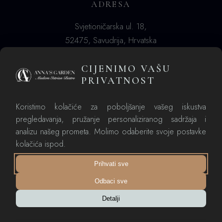
ADRESA
Svjetioničarska ul. 18,
52475, Savudrija, Hrvatska
CIJENIMO VAŠU
RADNO VRIJEME
PRIVATNOST
Pon - ned: 08:00 – 23:00 h
Koristimo kolačiće za poboljšanje vašeg iskustva
pregledavanja, pružanje personaliziranog sadržaja i
analizu našeg prometa. Molimo odaberite svoje postavke
kolačića ispod.
Prihvati sve
Odbaci sve
Detalji
FACEBOOK
INSTAGRAM