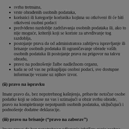
svrha tretmana,
vrste obrađenih osobnih podataka,
korisnici ili kategorije korisnika kojima su otkriveni ili će biti
otkriveni osobni podaci
predviđeno razdoblje zadržavanja osobnih podataka ili, ako to
nije moguće, kriteriji koji se koriste za utvrđivanje tog
razdoblja,
postojanje prava da od administratora zahtijeva ispravljanje ili
brisanje osobnih podataka ili ograničavanje obrade vaših
osobnih podataka ili postojanje prava na prigovor na takvu
obradu,
pravo na podnošenje žalbe nadležnom organu,
kada se od vas ne prikupljaju osobni podaci, sve dostupne
informacije vezane uz njihov izvor.
(ii) pravo na ispravku
Imate pravo da, bez nepotrebnog kašnjenja, pribavite netočne osobe
podatke koji se odnose na vas i uzimajući u obzir svrhu obrade,
pravo na kompletiranje nepotpunih osobnih podataka, uključujući i
podnošenje dodatne deklaracije.
(iii) pravo na brisanje (“pravo na zaborav”)