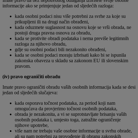
Imate pravo da bez nepotrebnog odlaganja izbrišete svoje osobne
informacije ako se primjenjuje jedan od sljedećih razloga:
kada osobni podaci nisu više potrebni za svrhe za koje su
prikupljeni ili na drugi način obrađeni,
kada oduzmete suglasnost na osnovu koje se vrši obrada, ne
postoji druga pravna osnova za obradu,
kada se protivite obradi podataka i nema previše legitimnih
razloga za njihovo obradu,
gdje su osobni podaci bili nezakonito obrađeni,
kada se osobni podaci moraju izbrisati kako bi se ispunila
zakonska obaveza u skladu sa zakonom EU ili slovenskim
pravom.
(iv) pravo ograničiti obradu
Imate pravo ograničiti obradu vaših osobnih informacija kada se desi
jedan od sljedećih slučajeva:
kada osporava točnost podataka, za period koji nam
omogućava da provjerimo točnost osobnih podataka,
obrada je nezakonita, a vi se suprotstavljate brisanju vaših
osobnih podataka i, umjesto toga, zatražite ograničenje
njihove upotrebe,
više nam ne trebaju vaše osobne informacije u svrhu obrade,
ali su nam potrebni za provođenje ili obranu zakonskih