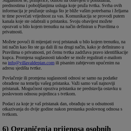
Suglasnost se, primjerice, odnosi na obavijest o ponudama,
prednostima i poboljšanjima usluga koje pruža tvrtka. Svrha ovih
informacija je pružanje usluga što je bliže vašim potrebama i željama
te time povećati vrijednost za vas. Komunikacija se provodi putem
kanala koje ste odabrali u pristanku. Svoju obavijest možete
opozvati u bilo kojem trenutku na način definiran u Pravilima o
privatnosti.
Možete povući ili mijenjati svoj pristanak u bilo kojem trenutku, na
isti način kao što ste ga dali ili na drugi način, kako je definirano u
Pravilima o privatnosti, pri čemu tvrtka zadržava pravo identifikacije
kupca. Promjena suglasnosti također se može regulirati e-mailom
na
info@villavaldepian.com
ili pisanim zahtjevom upućenim na
adresu sjedišta tvrtke.
Povlačenje ili promjena suglasnosti odnosi se samo na podatke
obrađene na temelju vašeg pristanka. Važi samo vaš najnoviji
pristanak. Mogućnost opoziva pristanka ne predstavlja ostavku u
poslovnom odnosu pojedinca s tvrtkom.
Podaci za koje je vaš pristanak dan, obrađuju se u odsutnosti
otkazivanja do dvije godine nakon prestanka poslovnog odnosa s
tvrtkom.
6) Ograničenja prijenosa osobnih