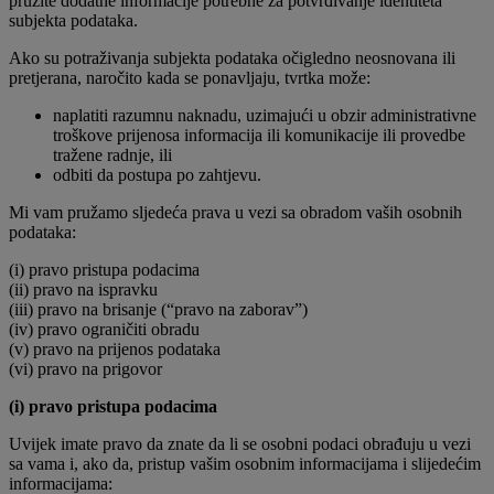
pružite dodatne informacije potrebne za potvrđivanje identiteta
subjekta podataka.
Ako su potraživanja subjekta podataka očigledno neosnovana ili
pretjerana, naročito kada se ponavljaju, tvrtka može:
naplatiti razumnu naknadu, uzimajući u obzir administrativne
troškove prijenosa informacija ili komunikacije ili provedbe
tražene radnje, ili
odbiti da postupa po zahtjevu.
Mi vam pružamo sljedeća prava u vezi sa obradom vaših osobnih
podataka:
(i) pravo pristupa podacima
(ii) pravo na ispravku
(iii) pravo na brisanje (“pravo na zaborav”)
(iv) pravo ograničiti obradu
(v) pravo na prijenos podataka
(vi) pravo na prigovor
(i) pravo pristupa podacima
Uvijek imate pravo da znate da li se osobni podaci obrađuju u vezi
sa vama i, ako da, pristup vašim osobnim informacijama i slijedećim
informacijama: