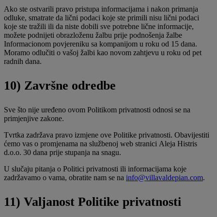
Ako ste ostvarili pravo pristupa informacijama i nakon primanja
odluke, smatrate da lični podaci koje ste primili nisu lični podaci
koje ste tražili ili da niste dobili sve potrebne lične informacije,
možete podnijeti obrazloženu žalbu prije podnošenja žalbe
Informacionom povjereniku sa kompanijom u roku od 15 dana.
Moramo odlučiti o vašoj žalbi kao novom zahtjevu u roku od pet
radnih dana.
10) Završne odredbe
Sve što nije uređeno ovom Politikom privatnosti odnosi se na
primjenjive zakone.
Tvrtka zadržava pravo izmjene ove Politike privatnosti. Obavijestiti
ćemo vas o promjenama na službenoj web stranici Aleja Histris
d.o.o. 30 dana prije stupanja na snagu.
U slučaju pitanja o Politici privatnosti ili informacijama koje
zadržavamo o vama, obratite nam se na
info@villavaldepian.com
.
11) Valjanost Politike privatnosti