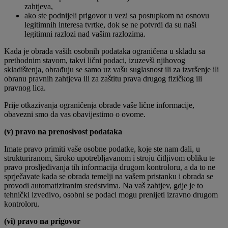
zahtjeva,
ako ste podnijeli prigovor u vezi sa postupkom na osnovu
legitimnih interesa tvrtke, dok se ne potvrdi da su naši
legitimni razlozi nad vašim razlozima.
Kada je obrada vaših osobnih podataka ograničena u skladu sa
prethodnim stavom, takvi lični podaci, izuzevši njihovog
skladištenja, obrađuju se samo uz vašu suglasnost ili za izvršenje ili
obranu pravnih zahtjeva ili za zaštitu prava drugog fizičkog ili
pravnog lica.
Prije otkazivanja ograničenja obrade vaše lične informacije,
obavezni smo da vas obavijestimo o ovome.
(v) pravo na prenosivost podataka
Imate pravo primiti vaše osobne podatke, koje ste nam dali, u
strukturiranom, široko upotrebljavanom i stroju čitljivom obliku te
pravo prosljeđivanja tih informacija drugom kontroloru, a da to ne
sprječavate kada se obrada temelji na vašem pristanku i obrada se
provodi automatiziranim sredstvima. Na vaš zahtjev, gdje je to
tehnički izvedivo, osobni se podaci mogu prenijeti izravno drugom
kontroloru.
(vi) pravo na prigovor