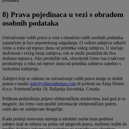
podataka.
8) Prava pojedinaca u vezi s obradom
osobnih podataka
Ostvarivanje vaših prava u vezi s obradom vaših osobnih podataka
zajamčeno je bez nepotrebnog odgađanja. O vašem zahtjevu odlučit
ćemo u roku od mjesec dana od primitka vašeg zahtjeva. U slučaju
složenosti i većeg broja zahtjeva, rok se može produžiti do dva
dodatna mjeseca. Ako produžite rok, obavijestit ćemo vas o takvom
produženju u roku od mjesec dana od primitka zahtjeva zajedno s
razlozima kašnjenja.
Zahtjevi koji se odnose na ostvarivanje vaših prava mogu se dobiti
putem e-maila:
info@villavaldepian.com
ili poštom na Aleja Histris
d.o.o. Svjetioničarska 18, Bašanija-Savudrija, Croatia.
Prilikom podnošenja prijave elektroničkim sredstvima, kad god je to
moguće, mi ćemo vam pružiti informacije elektroničkim putem,
osim ako ne zahtijevate drugačije.
Kada postoji osnovana sumnja u identitet osobe koja podnosi
zahtjev koji se odnosi na jedno od njegovih prava, možemo tražiti da