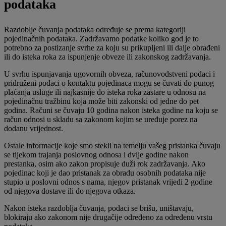
podataka
Razdoblje čuvanja podataka određuje se prema kategoriji
pojedinačnih podataka. Zadržavamo podatke koliko god je to
potrebno za postizanje svrhe za koju su prikupljeni ili dalje obrađeni
ili do isteka roka za ispunjenje obveze ili zakonskog zadržavanja.
U svrhu ispunjavanja ugovornih obveza, računovodstveni podaci i
pridruženi podaci o kontaktu pojedinaca mogu se čuvati do punog
plaćanja usluge ili najkasnije do isteka roka zastare u odnosu na
pojedinačnu tražbinu koja može biti zakonski od jedne do pet
godina. Računi se čuvaju 10 godina nakon isteka godine na koju se
račun odnosi u skladu sa zakonom kojim se uređuje porez na
dodanu vrijednost.
Ostale informacije koje smo stekli na temelju vašeg pristanka čuvaju
se tijekom trajanja poslovnog odnosa i dvije godine nakon
prestanka, osim ako zakon propisuje duži rok zadržavanja. Ako
pojedinac koji je dao pristanak za obradu osobnih podataka nije
stupio u poslovni odnos s nama, njegov pristanak vrijedi 2 godine
od njegova dostave ili do njegova otkaza.
Nakon isteka razdoblja čuvanja, podaci se brišu, uništavaju,
blokiraju ako zakonom nije drugačije određeno za određenu vrstu