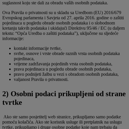
suglasnost koju ste dali za obradu vaših osobnih podataka.
Ova Pravila o privatnosti su u skladu sa Uredbom (EU) 2016/679
Evropskog parlamenta i Savjeta od 27. aprila 2016. godine o zaštiti
pojedinaca u pogledu obrade osobnih podataka i o slobodnom
kretanju takvih podataka i ukidajući Direktivu 95/46 / EC (u daljem
tekstu: “Opća Uredba o zaštiti podataka”), uključene su sljedeće
informacije:
kontakt informacije tvrtke,
svrhe, osnove i vrste obrade raznih vrsta osobnih podataka
pojedinaca,
vrijeme zadržavanja pojedinih vrsta osobnih podataka,
prava pojedinaca u pogledu obrade osobnih podataka,
pravo podnijeti žalbu u vezi s obradom osobnih podataka,
valjanost Pravila o privatnosti.
2) Osobni podaci prikupljeni od strane
tvrtke
Ako ste samo posjetitelj web stranice, prikupljamo samo podatke
pomoću kolačića. Ako ste korisnik usluge ili pretplatnik na uslugu
tvrtke, prikupljamo i druge osobne podatke koje nam trebaju da