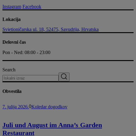
Instagram
Facebook
Lokacija
Svjetioničarska ul. 18, 52475, Savudrija, Hrvatska
Delovni čas
Pon - Ned: 08:00 - 23:00
Search
Obvestila
7. julija 2026.
Koledar dogodkov
Juli und August im Anna’s Garden
Restaurant