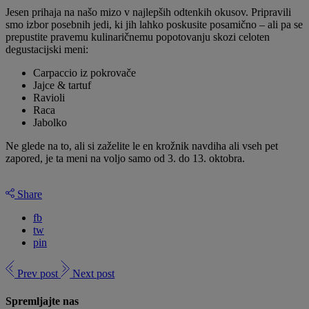
Jesen prihaja na našo mizo v najlepših odtenkih okusov. Pripravili
smo izbor posebnih jedi, ki jih lahko poskusite posamično – ali pa se
prepustite pravemu kulinaričnemu popotovanju skozi celoten
degustacijski meni:
Carpaccio iz pokrovače
Jajce & tartuf
Ravioli
Raca
Jabolko
Ne glede na to, ali si zaželite le en krožnik navdiha ali vseh pet
zapored, je ta meni na voljo samo od 3. do 13. oktobra.
Share
fb
tw
pin
Prev post
Next post
Spremljajte nas