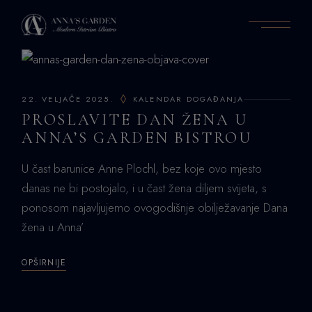
Skip
to
the
content
22. VELJAČE 2025.
KALENDAR DOGAĐANJA
PROSLAVITE DAN ŽENA U
ANNA’S GARDEN BISTROU
U čast barunice Anne Plochl, bez koje ovo mjesto
danas ne bi postojalo, i u čast žena diljem svijeta, s
ponosom najavljujemo ovogodišnje obilježavanje Dana
žena u Anna’
OPŠIRNIJE