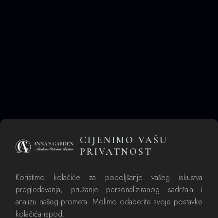
KONTAKT
T.
+385 98 9899594
M.
annasgarden@villavaldepian.com
Pravila privatnosti
ADRESA
Svjetioničarska ul. 18,
52475, Savudrija, Hrvatska
CIJENIMO VAŠU
PRIVATNOST
RADNO VRIJEME
Koristimo kolačiće za poboljšanje vašeg iskustva
Pon - ned: 08:00 – 23:00 h
pregledavanja, pružanje personaliziranog sadržaja i
analizu našeg prometa. Molimo odaberite svoje postavke
kolačića ispod.